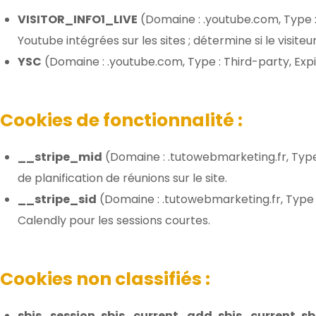
VISITOR_INFO1_LIVE
(Domaine : .youtube.com, Type : T
Youtube intégrées sur les sites ; détermine si le visiteu
YSC
(Domaine : .youtube.com, Type : Third-party, Expi
Cookies de fonctionnalité :
__stripe_mid
(Domaine : .tutowebmarketing.fr, Type :
de planification de réunions sur le site.
__stripe_sid
(Domaine : .tutowebmarketing.fr, Type :
Calendly pour les sessions courtes.
Cookies non classifiés :
sbjs_session, sbjs_current_add, sbjs_current, sb