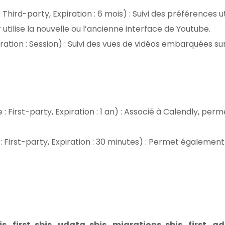
hird-party, Expiration : 6 mois) : Suivi des préférences ut
r utilise la nouvelle ou l’ancienne interface de Youtube.
ration : Session) : Suivi des vues de vidéos embarquées su
 First-party, Expiration : 1 an) : Associé à Calendly, perm
 First-party, Expiration : 30 minutes) : Permet égalemen
js_first, sbjs_udata, sbjs_migrations, sbjs_first_a