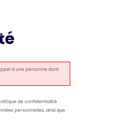
S'INSCRIRE
CONNEXION
té
TUDIANT
DEVENIR FORMATEUR
NOUS ECRIRE
s appel à une personne dont
litique de confidentialité
onnées personnelles, ainsi que