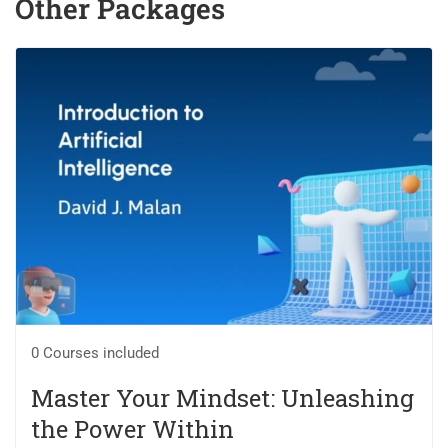
Other Packages
cupidatat non proident, sunt in culpa qui officia deserunt mollit
anim id est laborum.
Lorem ipsum dolor sit amet, consectetur adipiscing elit, sed
do eiusmod tempor incididunt ut labore et dolore magna
aliqua. Ut enim ad minim veniam, quis nostrud exercitation
ullamco laboris nisi ut aliquip ex ea commodo consequat.
Duis aute irure dolor in reprehenderit in voluptate velit esse
cillum dolore eu fugiat nulla pariatur. Excepteur sint occaecat
cupidatat non proident, sunt in culpa qui officia deserunt mollit
anim id est laborum.
0 Courses included
Master Your Mindset: Unleashing
the Power Within