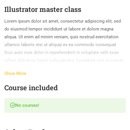
Illustrator master class
Lorem ipsum dolor sit amet, consectetur adipiscing elit, sed
do eiusmod tempor incididunt ut labore et dolore magna
aliqua. Ut enim ad minim veniam, quis nostrud exercitation
ullamco laboris nisi ut aliquip ex ea commodo consequat.
Duis aute irure dolor in reprehenderit in voluptate velit esse
cillum dolore eu fugiat nulla pariatur. Excepteur sint occaecat
cupidatat non proident, sunt in culpa qui officia deserunt mollit
Show More
anim id est laborum.
Course included
Lorem ipsum dolor sit amet, consectetur adipiscing elit, sed
do eiusmod tempor incididunt ut labore et dolore magna
aliqua. Ut enim ad minim veniam, quis nostrud exercitation
No courses!
ullamco laboris nisi ut aliquip ex ea commodo consequat.
Duis aute irure dolor in reprehenderit in voluptate velit esse
cillum dolore eu fugiat nulla pariatur. Excepteur sint occaecat