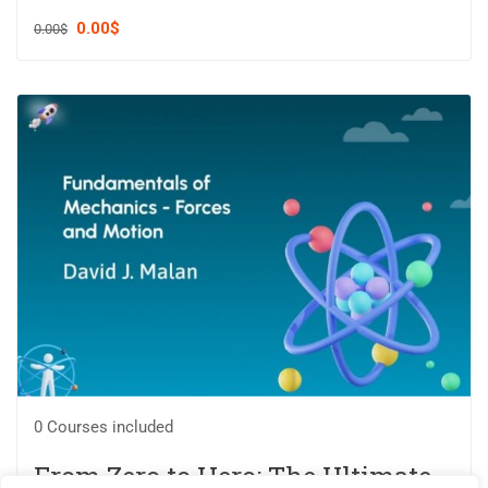
0.00$
0.00$
0 Courses included
From Zero to Hero: The Ultimate